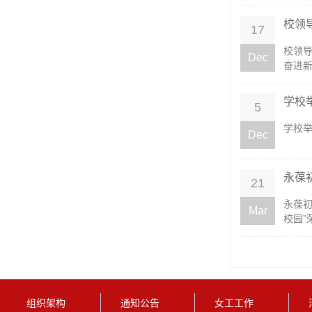
校领
17
校领导
Dec
奋进新
学校
5
学校举
Dec
永葆
21
永葆初
Mar
校园”
组织架构
通知公告
女工工作