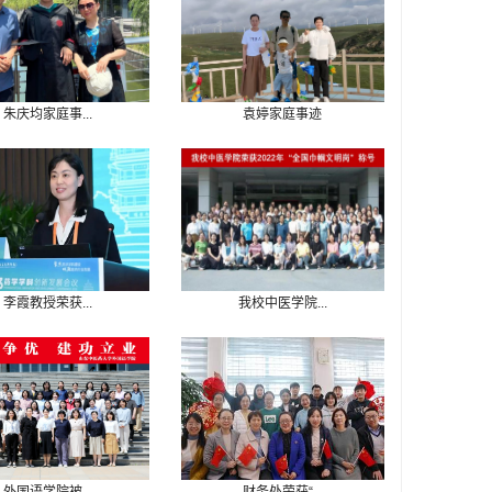
朱庆均家庭事...
袁婷家庭事迹
李霞教授荣获...
我校中医学院...