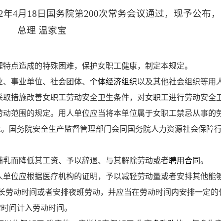
2年4月18日国务院第200次常务会议通过，现予公布
总理 温家宝
理特点造成的特殊困难，保护女职工健康，制定本规定。
业、事业单位、社会团体、
个体经济组织
以及其他社会组织等用
采取措施改善女职工劳动安全卫生条件，对女职工进行劳动安全
劳动范围的规定。用人单位应当将本单位属于女职工禁忌从事的
示。国务院安全生产监督管理部门会同国务院人力资源社会保障
哺乳而降低其工资、予以辞退、与其解除劳动或者
聘用合同
。
人单位应根据医疗机构的证明，予以减轻劳动量或者安排其他能
长劳动时间或者安排夜班劳动，并应当在劳动时间内安排一定的
需时间计入劳动时间。