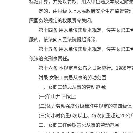
标准计算，并处以罚款。用人单位违反本规定附
定的，由县级以上人民政府安全生产监督管
照国务院规定的权限责令关闭。
第十四条
用人单位违反本规定，侵害女职工
服的，依法向人民法院提起诉讼。
第十五条
用人单位违反本规定，侵害女职工
依法追究刑事责任。
第十六条
本规定自公布之日起施行。
1988
年
附录
:
女职工禁忌从事的劳动范围
一、女职工禁忌从事的劳动范围
:
(
一
)
矿山井下作业
;
(
二
)
体力劳动强度分级标准中规定的第四级体
(
三
)
每小时负重
6
次以上、每次负重超过
20
公
二、女职工在经期禁忌从事的劳动范围
: