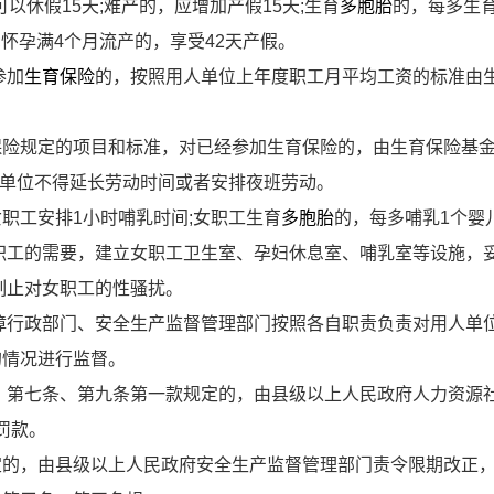
可以休假
15
天
;
难产的，应增加产假
15
天
;
生育
多胞胎
的，每多生
;
怀孕满
4
个月流产的，享受
42
天产假。
参加
生育保险
的，按照用人单位上年度职工月平均工资的标准由
保险规定的项目和标准，对已经参加生育保险的，由生育保险基
单位不得延长劳动时间或者安排夜班劳动。
女职工安排
1
小时哺乳时间
;
女职工生育
多胞胎
的，每多哺乳
1
个婴
职工的需要，建立女职工卫生室、孕妇休息室、哺乳室等设施，
制止对女职工的性骚扰。
障行政部门、安全生产监督管理部门按照各自职责负责对用人单
的情况进行监督。
、第七条、第九条第一款规定的，由县级以上人民政府人力资源
罚款。
定的，由县级以上人民政府安全生产监督管理部门责令限期改正