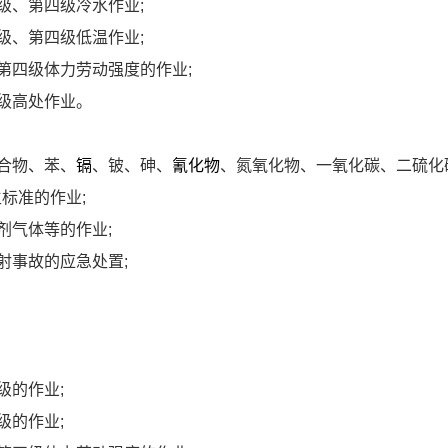
级、第四级冷水作业
;
级、第四级低温作业
;
第四级体力劳动强度的作业
;
级高处作业。
合物、苯、
镉
、铍、砷、
氰化物
、氮氧化物、一氧化碳、二硫化
生标准的作业
;
剂气体等的作业
;
射事故的应急处置
;
级的作业
;
级的作业
;