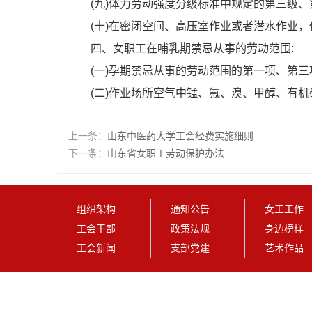
(
九
)
体力劳动强度分级标准中规定的第三级、
(
十
)
在密闭空间、高压室作业或者潜水作业，
四、女职工在哺乳期禁忌从事的劳动范围
:
(
一
)
孕期禁忌从事的劳动范围的第一项、第三
(
二
)
作业场所空气中锰、氟、溴、甲醇、有机
上一条：
山东中医药大学工会经费实施细则
下一条：
山东省女职工劳动保护办法
组织架构
通知公告
女工工作
工会干部
政策法规
身边榜样
工会新闻
支部党建
艺术作品