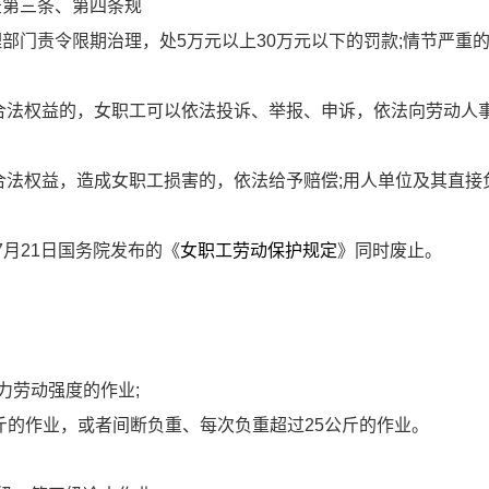
录第三条、第四条规
理部门责令限期治理，处
5
万元以上
30
万元以下的罚款
;
情节严重
合法权益的，女职工可以依法投诉、举报、申诉，依法向劳动人
合法权益，造成女职工损害的，依法给予赔偿
;
用人单位及其直接
7
月
21
日国务院发布的《
女职工劳动保护规定
》同时废止。
力劳动强度的作业
;
斤的作业，或者间断负重、每次负重超过
25
公斤的作业。