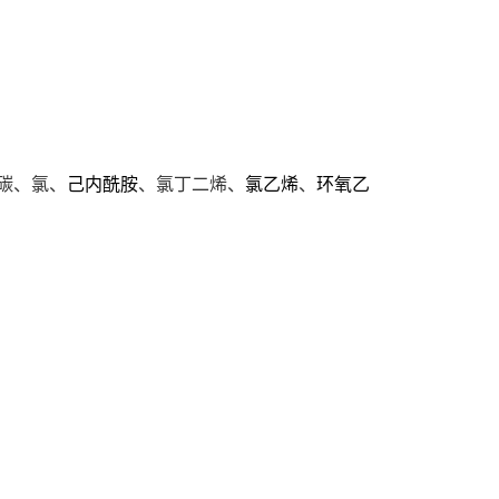
碳、氯、
己内酰胺
、氯丁二烯、
氯乙烯
、
环氧乙