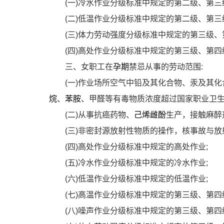
(
一
)
冷水作业分级标准中规定的第二级、第三
(
二
)
低温作业分级标准中规定的第二级、第三
(
三
)
体力劳动强度分级标准中规定的第三级、
(
四
)
高处作业分级标准中规定的第三级、第四
三、女职工在
孕期
禁忌从事的劳动范围
:
(
一
)
作业场所空气中铅及其化合物、汞及其化
烷
、
苯胺
、甲醛等有毒物质浓度超过国家职业卫
(
二
)
从事抗癌药物、
己烯雌酚
生产，接触麻醉
(
三
)
非密封源放射性物质的操作，核事故与放
(
四
)
高处作业分级标准中规定的高处作业
;
(
五
)
冷水作业分级标准中规定的冷水作业
;
(
六
)
低温作业分级标准中规定的低温作业
;
(
七
)
高温作业分级标准中规定的第三级、第四
(
八
)
噪声作业分级标准中规定的第三级、第四