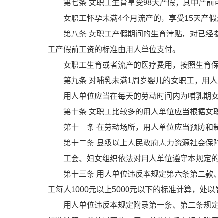
第七条
女职工生育享受
98
天产假，其中产前
女职工怀孕未满
4
个月流产的，享受
15
天产假
第八条
女职工产假期间的生育津贴，对已经
工产假前工资的标准由用人单位支付。
女职工生育或者流产的医疗费用，按照生育
第九条
对哺乳未满
1
周岁婴儿的女职工，用人
用人单位应当在每天的劳动时间内为哺乳期
第十条
女职工比较多的用人单位应当根据女
第十一条
在劳动场所，用人单位应当预防和
第十二条
县级以上人民政府人力资源社会保
工会、妇女组织依法对用人单位遵守本规定
第十三条
用人单位违反本规定第六条第二款
工每人
1000
元以上
5000
元以下的标准计算，处以
用人单位违反本规定附录第一条、第二条规