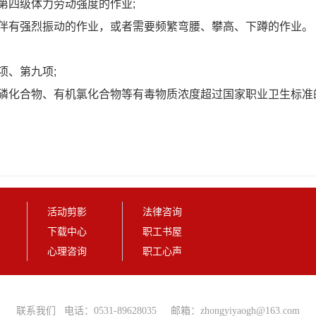
第四级体力劳动强度的作业
;
伴有强烈振动的作业，或者需要频繁弯腰、攀高、下蹲的作业。
项、第九项
;
磷化合物、有机氯化合物等有毒物质浓度超过国家职业卫生标准
活动剪影
法律咨询
下载中心
职工书屋
心理咨询
职工心声
联系我们
电话：0531-
89628035
邮箱：
zhongyiyaogh@163.com