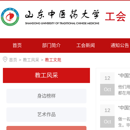
首页
部门简介
工会新闻
通知公告
首页
>
教工风采
>
教工文苑
教工风采
“中
12
他们
Oct
都在用
身边榜样
“中
12
艺术作品
做一
Oct
生。毕