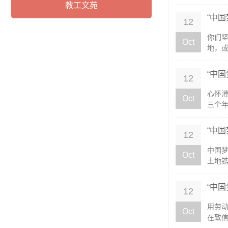
教工文苑
“中
12
你们坚
Oct
地，或
“中国
12
心怀
Oct
三个年
“中
12
中国
Oct
土地镌
“中
12
​用劳
Oct
在致信